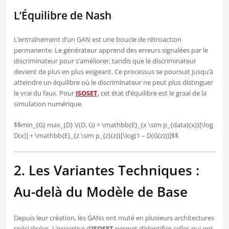
L’Équilibre de Nash
L’entraînement d’un GAN est une boucle de rétroaction
permanente. Le générateur apprend des erreurs signalées par le
discriminateur pour s’améliorer, tandis que le discriminateur
devient de plus en plus exigeant. Ce processus se poursuit jusqu’à
atteindre un équilibre où le discriminateur ne peut plus distinguer
le vrai du faux. Pour
ISOSET
,
cet état d’équilibre est le graal de la
simulation numérique.
$$min_{G} max_{D} V(D, G) = \mathbb{E}_{x \sim p_{data}(x)}[\log
D(x)] + \mathbb{E}_{z \sim p_{z}(z)}[\log(1 – D(G(z)))]$$
2. Les Variantes Techniques :
Au-delà du Modèle de Base
Depuis leur création, les GANs ont muté en plusieurs architectures
spécialisées. L’expertise d’
ISOSET
permet d’identifier celles qui ont