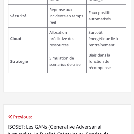
Réponse aux
Faux positifs
Sécurité
incidents en temps
automatisés
réel
Allocation
Surcoût
Cloud
prédictive des
énergétique lié à
ressources
l’entraînement
Biais dans la
Simulation de
Stratégie
fonction de
scénarios de crise
récompense
Previous:
Post
ISOSET: Les GANs (Generative Adversarial
navigation