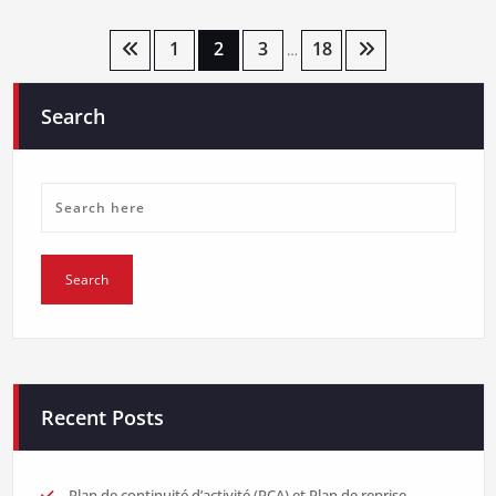
Posts
1
2
3
18
…
pagination
Search
Recent Posts
Plan de continuité d’activité (PCA) et Plan de reprise