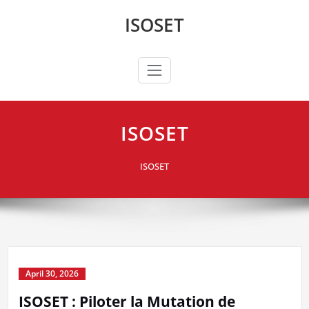
Skip
ISOSET
to
content
ISOSET
ISOSET
April 30, 2026
ISOSET : Piloter la Mutation de