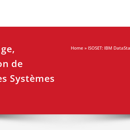
ge,
Home
»
ISOSET: IBM DataSta
on de
es Systèmes