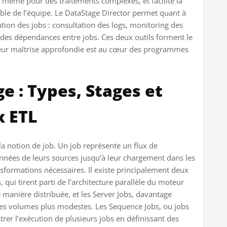
, même pour des traitements complexes, et facilite la
mble de l’équipe. Le DataStage Director permet quant à
écution des jobs : consultation des logs, monitoring des
 des dépendances entre jobs. Ces deux outils forment le
leur maîtrise approfondie est au cœur des programmes
ge : Types, Stages et
x ETL
a notion de job. Un job représente un flux de
onnées de leurs sources jusqu’à leur chargement dans les
nsformations nécessaires. Il existe principalement deux
, qui tirent parti de l’architecture parallèle du moteur
manière distribuée, et les Server Jobs, davantage
 des volumes plus modestes. Les Sequence Jobs, ou jobs
rer l’exécution de plusieurs jobs en définissant des