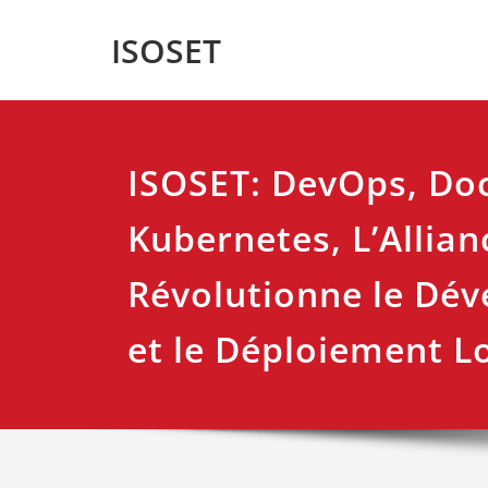
Skip
ISOSET
to
content
ISOSET: DevOps, Do
Kubernetes, L’Allian
Révolutionne le Dé
et le Déploiement Lo