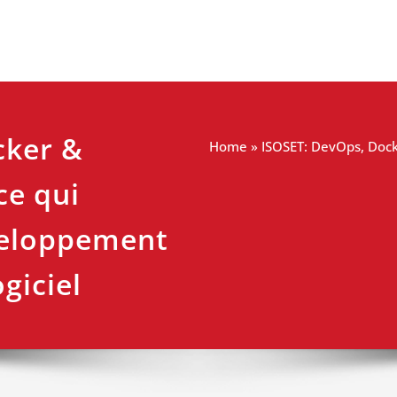
cker &
Home
»
ISOSET: DevOps, Docke
ce qui
veloppement
giciel