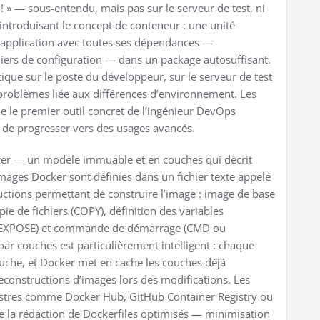
 » — sous-entendu, mais pas sur le serveur de test, ni
ntroduisant le concept de conteneur : une unité
ne application avec toutes ses dépendances —
hiers de configuration — dans un package autosuffisant.
ique sur le poste du développeur, sur le serveur de test
 problèmes liée aux différences d’environnement. Les
le premier outil concret de l’ingénieur DevOps
de progresser vers des usages avancés.
cker — un modèle immuable et en couches qui décrit
images Docker sont définies dans un fichier texte appelé
ructions permettant de construire l’image : image de base
ie de fichiers (COPY), définition des variables
s (EXPOSE) et commande de démarrage (CMD ou
r couches est particulièrement intelligent : chaque
ouche, et Docker met en cache les couches déjà
econstructions d’images lors des modifications. Les
gistres comme Docker Hub, GitHub Container Registry ou
 de la rédaction de Dockerfiles optimisés — minimisation