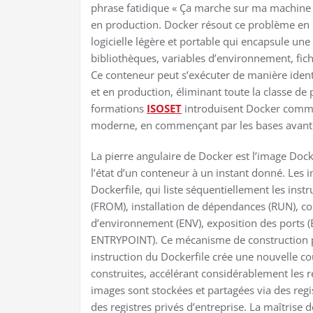
phrase fatidique « Ça marche sur ma machine !
en production. Docker résout ce problème en i
logicielle légère et portable qui encapsule u
bibliothèques, variables d’environnement, fic
Ce conteneur peut s’exécuter de manière ident
et en production, éliminant toute la classe de
formations
ISOSET
introduisent Docker comme 
moderne, en commençant par les bases avant 
La pierre angulaire de Docker est l’image Do
l’état d’un conteneur à un instant donné. Les 
Dockerfile, qui liste séquentiellement les inst
(FROM), installation de dépendances (RUN), cop
d’environnement (ENV), exposition des port
ENTRYPOINT). Ce mécanisme de construction pa
instruction du Dockerfile crée une nouvelle c
construites, accélérant considérablement les r
images sont stockées et partagées via des re
des registres privés d’entreprise. La maîtrise