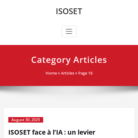
Skip
ISOSET
to
content
Category Articles
Home
»
Articles
»
Page 18
August 30, 2025
ISOSET face à l’IA : un levier