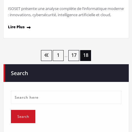
ISOSET présente une analyse complète de l’informatique moderne
: innovations, cybersécurité, intelligence artificielle et cloud,
Lire Plus
Posts
1
17
18
…
pagination
Search